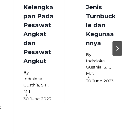
Kelengka
Jenis
pan Pada
Turnbuck
Pesawat
le dan
Angkat
Kegunaa
dan
nnya
Pesawat
By
Angkut
Indraloka
Gusthia, S.T.,
By
M.T.
Indraloka
30 June 2023
Gusthia, S.T.,
M.T.
30 June 2023
3