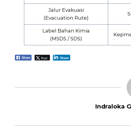
Jalur Evakuasi
S
(Evacuation Rute)
Label Bahan Kimia
Kepmen
(MSDS / SDS)
Post
Share
Share
Indraloka Gu