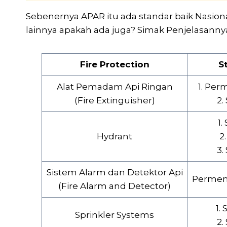
Sebenernya APAR itu ada standar baik Nasion
lainnya apakah ada juga? Simak Penjelasannya
Fire Protection
S
Alat Pemadam Api Ringan
1. Per
(Fire Extinguisher)
2.
1.
Hydrant
2
3.
Sistem Alarm dan Detektor Api
Permena
(Fire Alarm and Detector)
1.
Sprinkler Systems
2.