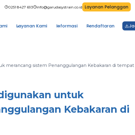
Layanan Pelanggan
0251 8427 693
info@garudasystrain.co.id
ami
Layanan Kami
Informasi
Pendaftaran
Ja
ntuk merancang sistem Penanggulangan Kebakaran di tempat
 digunakan untuk
nggulangan Kebakaran di