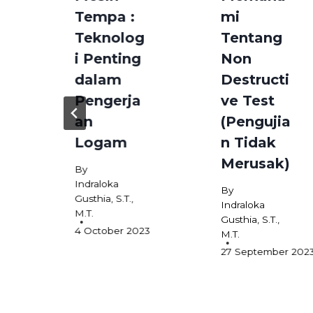
Tempa :
mi
Teknolog
Tentang
i Penting
Non
n
dalam
Destructi
Pengerja
ve Test
an
(Pengujia
Logam
n Tidak
Merusak)
By
Indraloka
By
Gusthia, S.T.,
Indraloka
M.T.
Gusthia, S.T.,
4 October 2023
M.T.
27 September 202