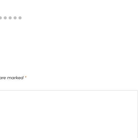
s are marked
*