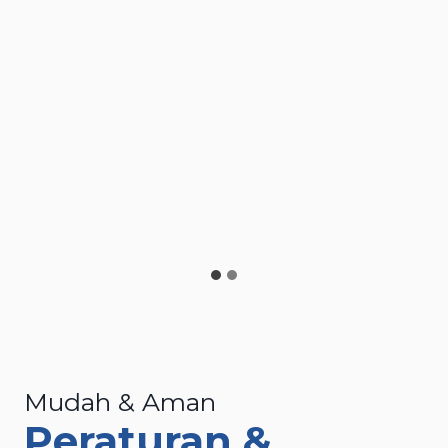
Posisi
Alat Angkat Pengatur Posisi
Benda Kerja, Terdiri
Atas
Rotator, Robotik, Takel
Dan Sejenisnya
Detail
Daftar Sekarang
Mudah & Aman
Peraturan &