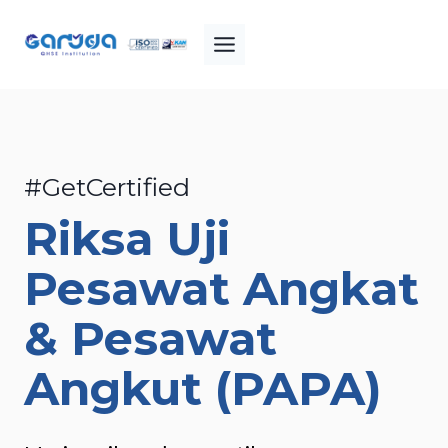
Skip
to
content
#GetCertified
Riksa Uji
Pesawat Angkat
& Pesawat
Angkut (PAPA)