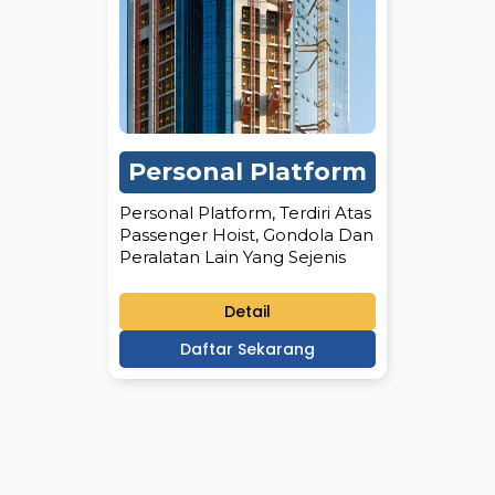
Dongkrak
Personal Platform
Dongkrak Hidraulik, Dongkrak
Pneumatik, Dongkrak Post
Personal Platform, Terdiri Atas
Lift, Dongkrak Truck/car Lift,
Passenger Hoist, Gondola Dan
Lier Dan Sejenisnya
Peralatan Lain Yang Sejenis
Detail
Detail
Daftar Sekarang
Daftar Sekarang