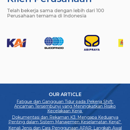
Telah bekerja sama dengan lebih dari 100
Perusahaan ternama di Indonesia
OUR ARTICLE
Fatigue dan Gangguan Tidur pada Pekerja Shift:
Ancaman Tersembunyi yang Meningkatkan Risiko
Kecelakaan Kerja
Dokumentasi dan Rekaman K3: Mengapa Keduanya
Penting dalam Sistem Manajemen Keselamatan Kerja?
Kenali Jenis dan Cara Penggunaan APAR: Langkah Awal