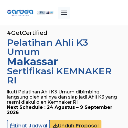
Skip
to
content
#GetCertified
Pelatihan Ahli K3
Umum
Makassar
Sertifikasi KEMNAKER
RI
lkuti Pelatihan Ahli K3 Umum dibimbing
langsung oleh ahlinya dan siap jadi Ahli K3 yang
resmi diakui oleh Kemnaker RI
Next Schedule : 24 Agustus
– 9 September
2026
Lihat Jadwal
Unduh Proposal