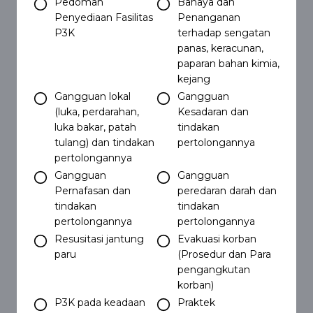
Pedoman
Bahaya dan
Penyediaan Fasilitas
Penanganan
P3K
terhadap sengatan
panas, keracunan,
paparan bahan kimia,
kejang
Gangguan lokal
Gangguan
(luka, perdarahan,
Kesadaran dan
luka bakar, patah
tindakan
tulang) dan tindakan
pertolongannya
pertolongannya
Gangguan
Gangguan
Pernafasan dan
peredaran darah dan
tindakan
tindakan
pertolongannya
pertolongannya
Resusitasi jantung
Evakuasi korban
paru
(Prosedur dan Para
pengangkutan
korban)
P3K pada keadaan
Praktek