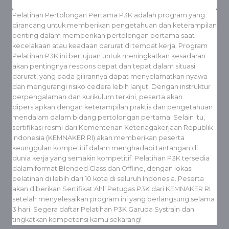
Pelatihan Pertolongan Pertama P3K adalah program yang
dirancang untuk memberikan pengetahuan dan keterampilan
penting dalam memberikan pertolongan pertama saat
kecelakaan atau keadaan darurat di tempat kerja. Program
Pelatihan P3K ini bertujuan untuk meningkatkan kesadaran
akan pentingnya respons cepat dan tepat dalam situasi
darurat, yang pada gilirannya dapat menyelamatkan nyawa
dan mengurangi risiko cedera lebih lanjut. Dengan instruktur
berpengalaman dan kurikulum terkini, peserta akan
dipersiapkan dengan keterampilan praktis dan pengetahuan
mendalam dalam bidang pertolongan pertama. Selain itu,
sertifikasi resmi dari Kementerian Ketenagakerjaan Republik
Indonesia (KEMNAKER RI) akan memberikan peserta
keunggulan kompetitif dalam menghadapi tantangan di
dunia kerja yang semakin kompetitif. Pelatihan P3K tersedia
dalam format Blended Class dan Offline, dengan lokasi
pelatihan di lebih dari 10 kota di seluruh Indonesia. Peserta
akan diberikan Sertifikat Ahli Petugas P3K dari KEMNAKER RI
setelah menyelesaikan program ini yang berlangsung selama
3 hari. Segera daftar Pelatihan P3K Garuda Systrain dan
tingkatkan kompetensi kamu sekarang!