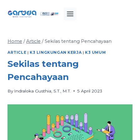
Skip
to
content
Home
/
Article
/
Sekilas tentang Pencahayaan
ARTICLE
|
K3 LINGKUNGAN KERJA
|
K3 UMUM
Sekilas tentang
Pencahayaan
By
Indraloka Gusthia, S.T., M.T.
5 April 2023