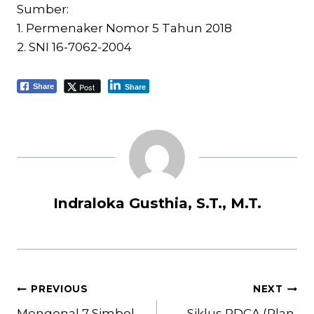
Sumber:
1. Permenaker Nomor 5 Tahun 2018
2. SNI 16-7062-2004
Post
Share
Share
Indraloka Gusthia, S.T., M.T.
Post
PREVIOUS
NEXT
navigation
Mengenal 7 Simbol
Siklus PDCA (Plan,