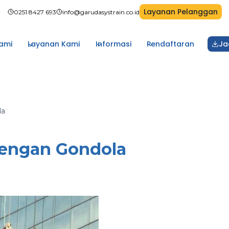
Layanan Pelanggan
0251 8427 693
info@garudasystrain.co.id
ami
Layanan Kami
Informasi
Pendaftaran
Ja
la
Dengan Gondola