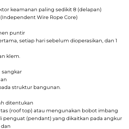
tor keamanan paling sedikit 8 (delapan)
WRC (Independent Wire Rope Core)
en puntir
tama, setiap hari sebelum dioperasikan, dan 1
n klem.
m sangkar
dan
t pada struktur bangunan.
h ditentukan
ratas (roof top) atau mengunakan bobot imbang
li penguat (pendant) yang dikaitkan pada angkur
 dan