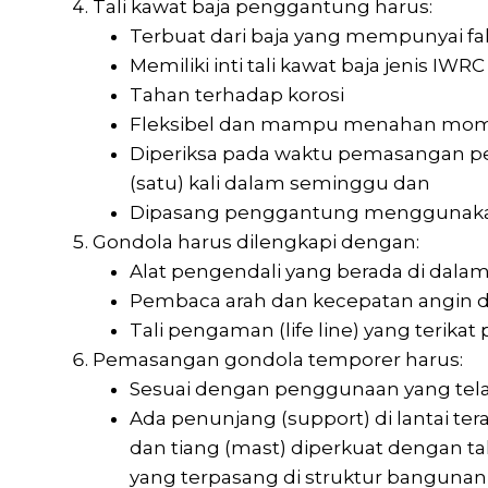
Tali kawat baja penggantung harus:
Terbuat dari baja yang mempunyai fak
Memiliki inti tali kawat baja jenis I
Tahan terhadap korosi
Fleksibel dan mampu menahan mom
Diperiksa pada waktu pemasangan per
(satu) kali dalam seminggu dan
Dipasang penggantung menggunaka
Gondola harus dilengkapi dengan:
Alat pengendali yang berada di dala
Pembaca arah dan kecepatan angin 
Tali pengaman (life line) yang terika
Pemasangan gondola temporer harus:
Sesuai dengan penggunaan yang tela
Ada penunjang (support) di lantai te
dan tiang (mast) diperkuat dengan ta
yang terpasang di struktur bangunan