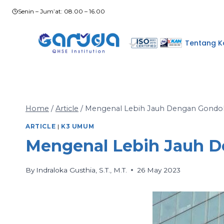
Skip
Senin – Jum’at: 08.00 – 16.00
to
content
Tentang K
Home
/
Article
/
Mengenal Lebih Jauh Dengan Gondo
ARTICLE
|
K3 UMUM
Mengenal Lebih Jauh 
By
Indraloka Gusthia, S.T., M.T.
26 May 2023