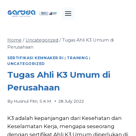
Skip
to
content
Home
/
Uncategorized
/
Tugas Ahli K3 Umum di
Perusahaan
SERTIFIKASI KEMNAKER RI
|
TRAINING
|
UNCATEGORIZED
Tugas Ahli K3 Umum di
Perusahaan
By
Husnul Fitri, S.K.M.
28 July 2022
K3 adalah kepanjangan dari Kesehatan dan
Keselamatan Kerja, mengapa seseorang
dengan sertifikat Ahli K3 Umum diperlukan di