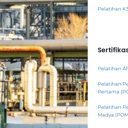
Pelatihan K
Sertifika
Pelatihan 
Pelatihan P
Pertama (P
Pelatihan P
Madya (POM