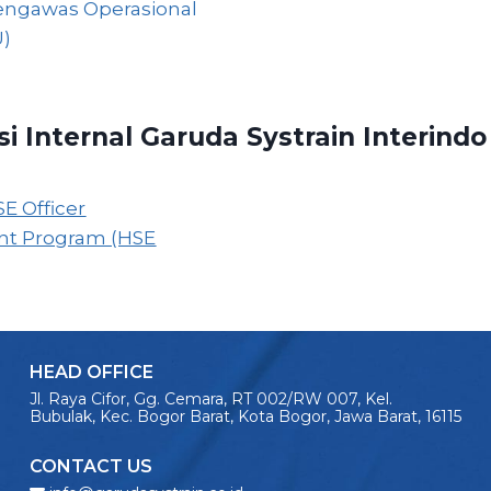
engawas Operasional
)
asi Internal Garuda Systrain Interindo
E Officer
t Program (HSE
HEAD OFFICE
Jl. Raya Cifor, Gg. Cemara, RT 002/RW 007, Kel.
Bubulak, Kec. Bogor Barat, Kota Bogor, Jawa Barat, 16115
CONTACT US