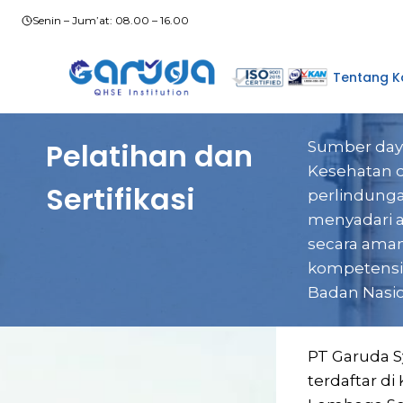
Skip
Senin – Jum’at: 08.00 – 16.00
to
content
Tentang K
Pelatihan dan
Sumber daya
Kesehatan d
Sertifikasi
perlindunga
menyadari 
secara aman
kompetensi 
Badan Nasio
PT Garuda S
terdaftar d