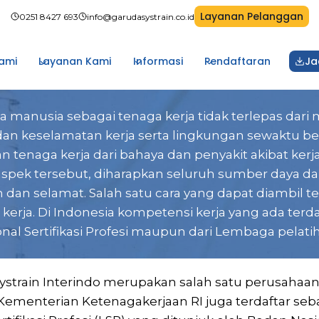
Layanan Pelanggan
0251 8427 693
info@garudasystrain.co.id
ami
Layanan Kami
Informasi
Pendaftaran
Ja
 manusia sebagai tenaga kerja tidak terlepas dari
an keselamatan kerja serta lingkungan sewaktu beke
n tenaga kerja dari bahaya dan penyakit akibat ke
aspek tersebut, diharapkan seluruh sumber daya 
 dan selamat. Salah satu cara yang dapat diambil
kerja. Di Indonesia kompetensi kerja yang ada terd
nal Sertifikasi Profesi maupun dari Lembaga pelatih
ystrain Interindo merupakan salah satu perusahaan p
i Kementerian Ketenagakerjaan RI juga terdaftar s