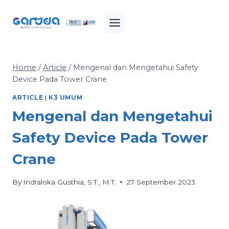
Skip
to
content
Home
/
Article
/
Mengenal dan Mengetahui Safety
Device Pada Tower Crane
ARTICLE
|
K3 UMUM
Mengenal dan Mengetahui
Safety Device Pada Tower
Crane
By
Indraloka Gusthia, S.T., M.T.
27 September 2023