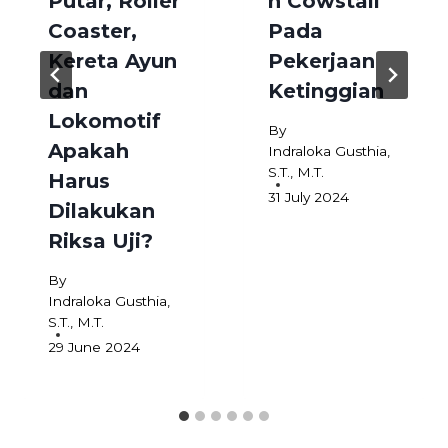
Putar, Roller
n Cowstail
Coaster,
Pada
Kereta Ayun
Pekerjaan
dan
Ketinggian
Lokomotif
By
Apakah
Indraloka Gusthia,
S.T., M.T.
Harus
31 July 2024
Dilakukan
Riksa Uji?
By
Indraloka Gusthia,
S.T., M.T.
29 June 2024