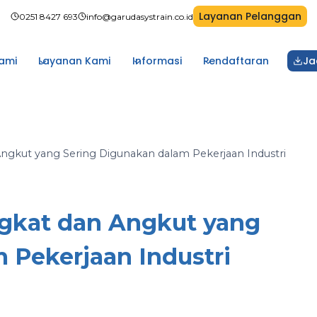
Layanan Pelanggan
0251 8427 693
info@garudasystrain.co.id
ami
Layanan Kami
Informasi
Pendaftaran
Ja
Angkut yang Sering Digunakan dalam Pekerjaan Industri
ngkat dan Angkut yang
 Pekerjaan Industri