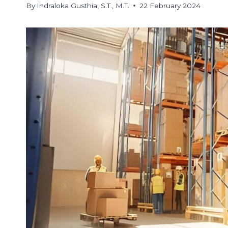
By
Indraloka Gusthia, S.T., M.T.
22 February 2024