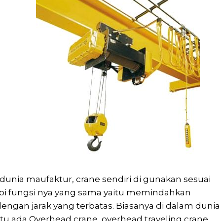
i dunia maufaktur, crane sendiri di gunakan sesuai
i fungsi nya yang sama yaitu memindahkan
engan jarak yang terbatas. Biasanya di dalam dunia
tu ada Overhead crane, overhead traveling crane,