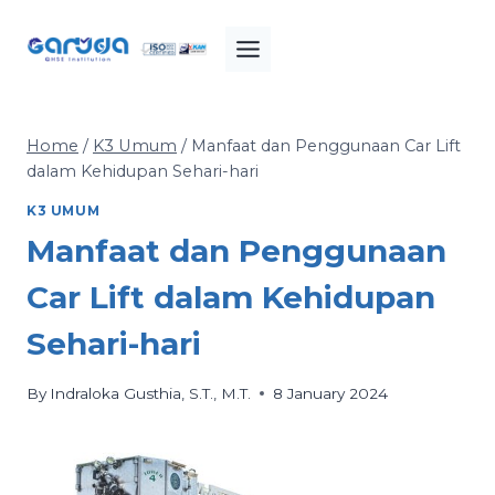
Skip
to
content
Home
/
K3 Umum
/
Manfaat dan Penggunaan Car Lift
dalam Kehidupan Sehari-hari
K3 UMUM
Manfaat dan Penggunaan
Car Lift dalam Kehidupan
Sehari-hari
By
Indraloka Gusthia, S.T., M.T.
8 January 2024