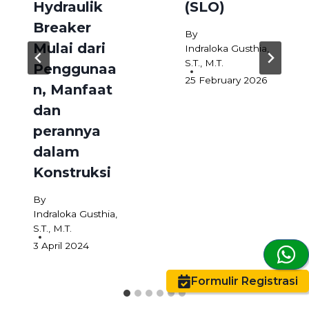
Hydraulik
(SLO)
Breaker
By
Mulai dari
Indraloka Gusthia,
S.T., M.T.
Penggunaa
25 February 2026
n, Manfaat
dan
perannya
dalam
Konstruksi
By
Indraloka Gusthia,
S.T., M.T.
3 April 2024
Formulir Registrasi