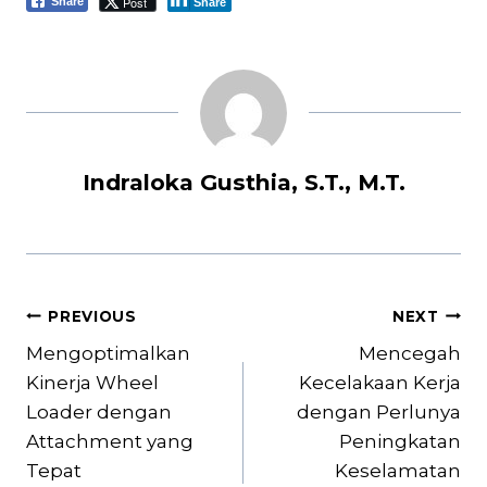
Post
Share
Share
Indraloka Gusthia, S.T., M.T.
Post
PREVIOUS
NEXT
navigation
Mengoptimalkan
Mencegah
Kinerja Wheel
Kecelakaan Kerja
Loader dengan
dengan Perlunya
Attachment yang
Peningkatan
Tepat
Keselamatan