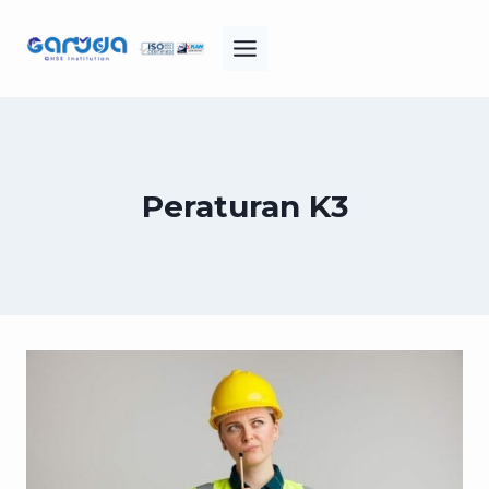
Skip
to
content
Peraturan K3