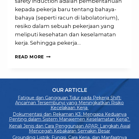
safety induction adalah pemberitahuan
kepada pekerja baru tentang bahaya-
bahaya (seperti racun di labolatorium),
resiko dalam sebuah pekerjaan yang
meliputi kesehatan dan keselamatan
kerja. Sehingga pekerja…
TOPIK-
READ MORE
TOPIK
SAFETY
INDUCTION
OUR ARTICLE
Fatigue dan Gangguan Tidur pada Pekerja Shift:
Ancaman Tersembunyi yang Meningkatkan Risiko
Kecelakaan Kerja
Dokumentasi dan Rekaman K3: Mengapa Keduanya
Penting dalam Sistem Manajemen Keselamatan Kerja?
Kenali Jenis dan Cara Penggunaan APAR: Langkah Awal
Mencegah Kebakaran Semakin Besar
Grounding Listrik: Fungsi, Cara Kerja, dan Manfaatnya