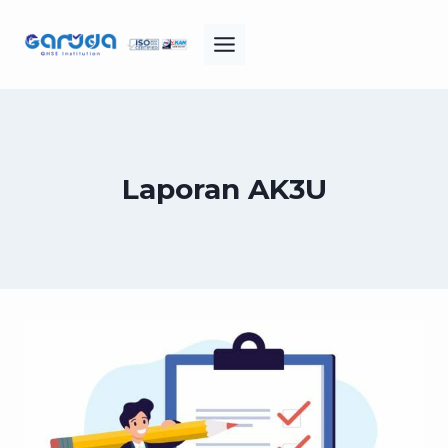
Skip
to
content
Laporan AK3U