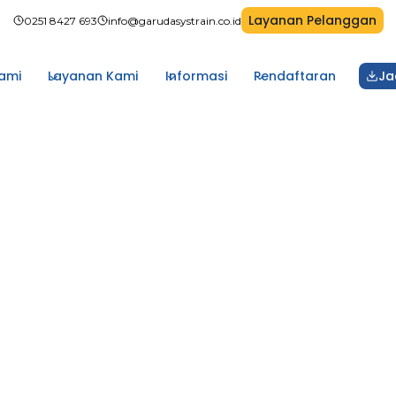
Layanan Pelanggan
0251 8427 693
info@garudasystrain.co.id
ami
Layanan Kami
Informasi
Pendaftaran
Ja