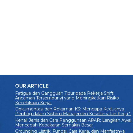
OUR ARTICLE
Fatigue dan Gangguan Tidur pada Pekerja Shift:
Ancaman Tersembunyi yang Meningkatkan Risiko
Kecelakaan Kerja
Dokumentasi dan Rekaman K3: Mengapa Keduanya
Penting dalam Sistem Manajemen Keselamatan Kerja?
Kenali Jenis dan Cara Penggunaan APAR: Langkah Awal
Mencegah Kebakaran Semakin Besar
Grounding Listrik: Fungsi, Cara Kerja, dan Manfaatnya