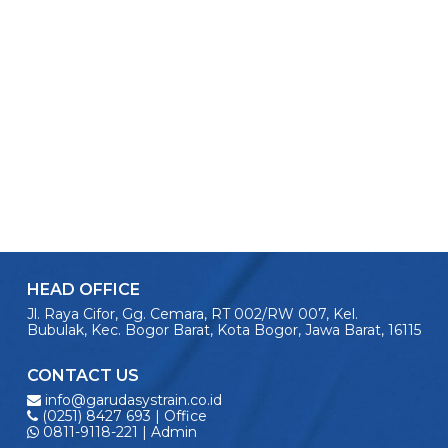
HEAD OFFICE
Jl. Raya Cifor, Gg. Cemara, RT 002/RW 007, Kel.
Bubulak, Kec. Bogor Barat, Kota Bogor, Jawa Barat, 16115
CONTACT US
info@garudasystrain.co.id
(0251) 8427 693 | Office
0811-9118-221 | Admin