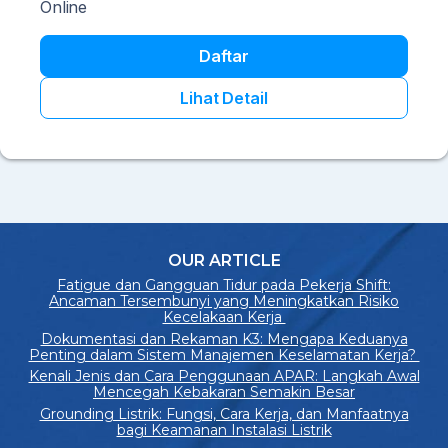
Online
Daftar
Lihat Detail
OUR ARTICLE
Fatigue dan Gangguan Tidur pada Pekerja Shift:
Ancaman Tersembunyi yang Meningkatkan Risiko
Kecelakaan Kerja
Dokumentasi dan Rekaman K3: Mengapa Keduanya
Penting dalam Sistem Manajemen Keselamatan Kerja?
Kenali Jenis dan Cara Penggunaan APAR: Langkah Awal
Mencegah Kebakaran Semakin Besar
Grounding Listrik: Fungsi, Cara Kerja, dan Manfaatnya
bagi Keamanan Instalasi Listrik