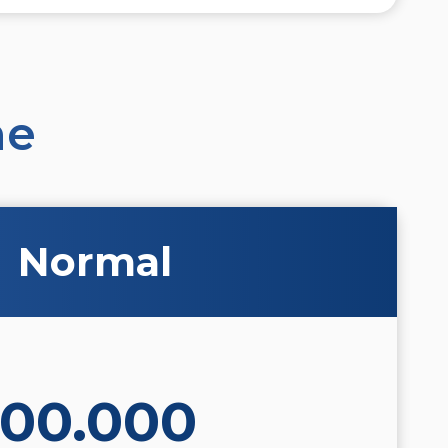
ne
Normal
500.000