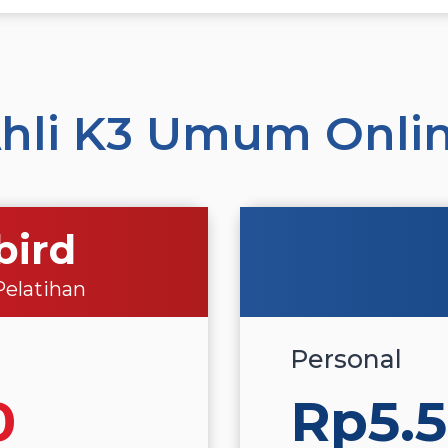
 Ahli K3 Umum Onli
bird
Pelatihan
Personal
0
Rp5.