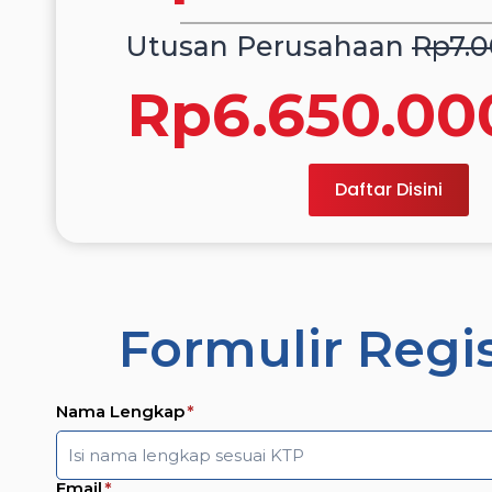
Utusan Perusahaan
Rp7.0
Rp6.650.00
Daftar Disini
Formulir Regi
Nama Lengkap
*
Email
*