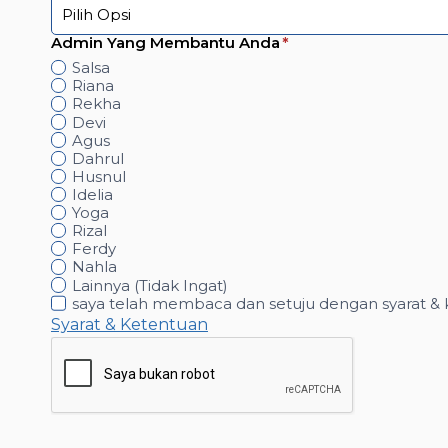
Admin Yang Membantu Anda
*
Salsa
Riana
Rekha
Devi
Agus
Dahrul
Husnul
Idelia
Yoga
Rizal
Ferdy
Nahla
Lainnya (Tidak Ingat)
saya telah membaca dan setuju dengan syarat & 
S
Syarat & Ketentuan
e
t
u
j
u