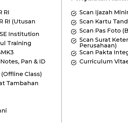
 RI
Scan Ijazah Mini
 RI (Utusan
Scan Kartu Tan
Scan Pas Foto 
SE Institution
Scan Surat Kete
l Training
Perusahaan)
 SMK3
Scan Pakta Integ
 Notes, Pan & ID
Curriculum Vitae
(Offline Class)
ikat Tambahan
ni