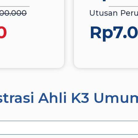
00.000
Utusan Per
0
Rp7.
strasi Ahli K3 Um