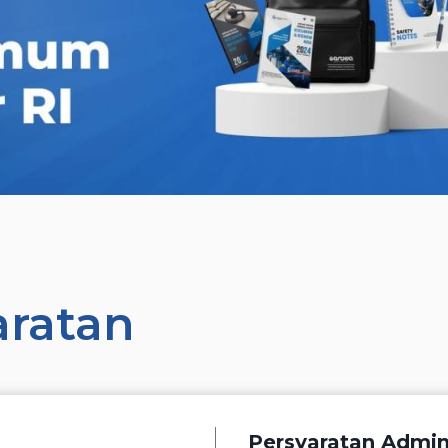
aratan
Persyaratan Admini