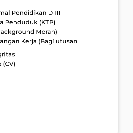
mal Pendidikan D-III
da Penduduk (KTP)
(Background Merah)
rangan Kerja (Bagi utusan
ritas
 (CV)