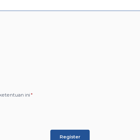
ketentuan ini
*
Register