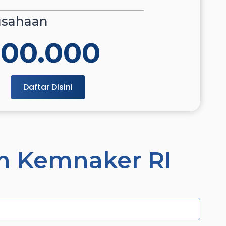
usahaan
000.000
Daftar Disini
um Kemnaker RI