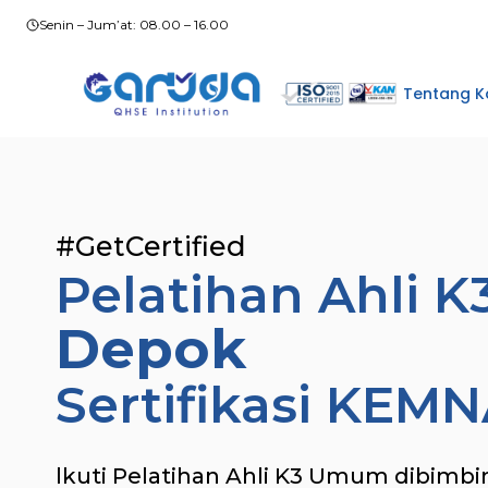
Skip
Senin – Jum’at: 08.00 – 16.00
to
content
Tentang K
#GetCertified
Pelatihan Ahli
Depok
Sertifikasi KEM
lkuti Pelatihan Ahli K3 Umum dibimbi