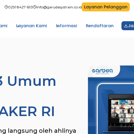
Layanan Pelanggan
0251 8427 693
info@garudasystrain.co.id
ami
Layanan Kami
Informasi
Pendaftaran
Ja
 K3 Umum
NAKER RI
ng langsung oleh ahlinya